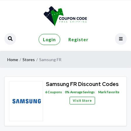
Login
Register
Home
Stores
Samsung FR
Samsung FR Discount Codes
6
Coupons
0%
Average Savings
Mark Favorite
Visit Store