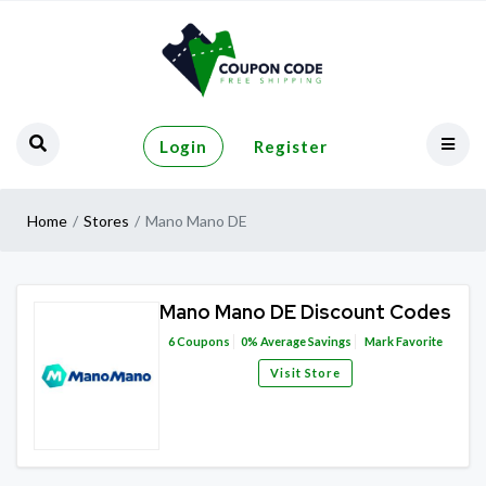
Login
Register
Home
Stores
Mano Mano DE
Mano Mano DE Discount Codes
6
Coupons
0%
Average Savings
Mark Favorite
Visit Store