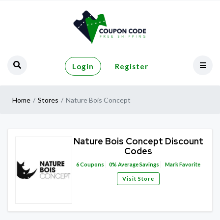
Login
Register
Home
Stores
Nature Bois Concept
Nature Bois Concept Discount
Codes
6
Coupons
0%
Average Savings
Mark Favorite
Visit Store